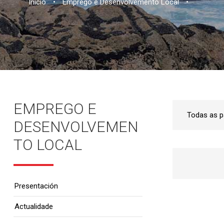
Inicio
•
Emprego e Desenvolvemento Local
•
EMPREGO E
DESENVOLVEMEN
TO LOCAL
Presentación
Actualidade