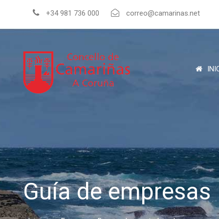
+34 981 736 000
correo@camarinas.net
INI
Guía de empresas