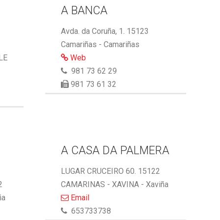
A BANCA
Avda. da Coruña, 1. 15123
Camariñas - Camariñas
LE
Web
981 73 62 29
981 73 61 32
A CASA DA PALMERA
LUGAR CRUCEIRO 60. 15122
2
CAMARINAS - XAVINA - Xaviña
ña
Email
653733738