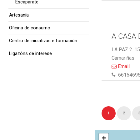
Escaparate
Artesanía
Oficina de consumo
A CASA 
Centro de iniciativas e formación
LA PAZ 2. 1
Ligazóns de interese
Camariñas
Email
6615469
1
2
+