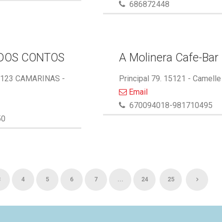
686872448
DOS CONTOS
A Molinera Cafe-Bar
5123 CAMARINAS -
Principal 79. 15121 - Camelle
Email
670094018-981710495
50
3
4
5
6
7
...
24
25