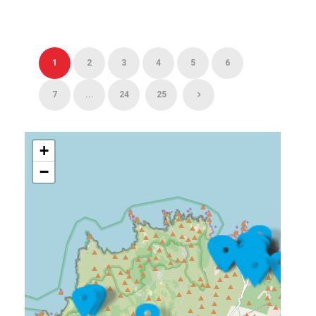
1
2
3
4
5
6
7
...
24
25
+
−