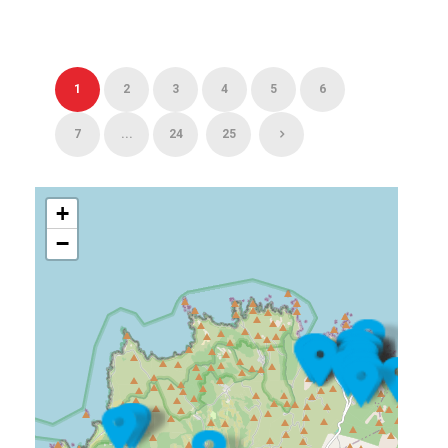
1
2
3
4
5
6
7
...
24
25
+
−