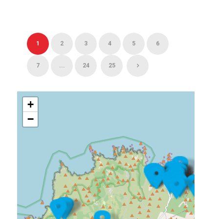
1
2
3
4
5
6
7
...
24
25
+
−