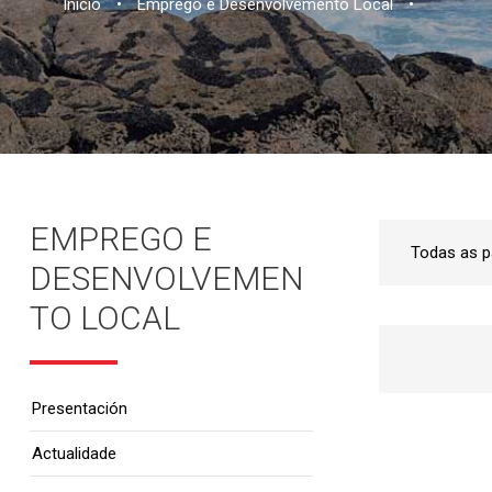
Inicio
•
Emprego e Desenvolvemento Local
•
EMPREGO E
DESENVOLVEMEN
TO LOCAL
Presentación
Actualidade