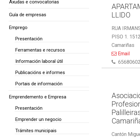
Axudas e convocatorias
APARTA
LLIDO
Guía de empresas
Emprego
RUA IRMAN
PISO 1. 151
Presentación
Camariñas
Ferramentas e recursos
Email
Información laboral útil
6568060
Publicacións e informes
Portais de información
Asociaci
Emprendemento e Empresa
Profesio
Presentación
Palilleira
Emprender un negocio
Camariñ
Trámites municipais
Cantón Migue