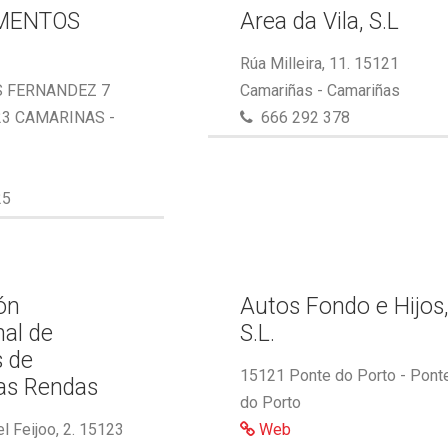
MENTOS
Area da Vila, S.L
Rúa Milleira, 11. 15121
S FERNANDEZ 7
Camariñas - Camariñas
23 CAMARINAS -
666 292 378
25
ón
Autos Fondo e Hijos
nal de
S.L.
s de
15121 Ponte do Porto - Pont
as Rendas
do Porto
l Feijoo, 2. 15123
Web