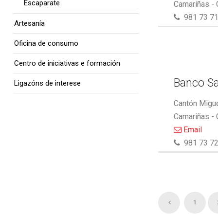
Escaparate
Camariñas -
981 73 71
Artesanía
Oficina de consumo
Centro de iniciativas e formación
Banco S
Ligazóns de interese
Cantón Migue
Camariñas -
Email
981 73 72
1