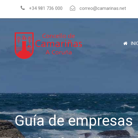
+34 981 736 000
correo@camarinas.net
INI
Guía de empresas