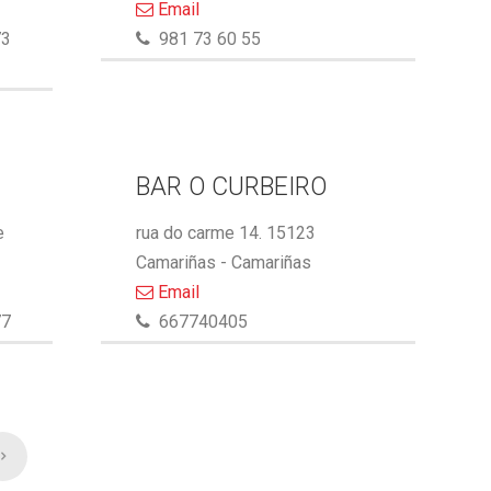
Email
73
981 73 60 55
BAR O CURBEIRO
e
rua do carme 14. 15123
Camariñas - Camariñas
Email
77
667740405