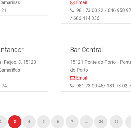
 Camariñas
Email
 21
981 73 00 22 / 646 958 9
/ 606 414 336
antander
Bar Central
l Feijoo, 3. 15123
15121 Ponte do Porto - Pont
 Camariñas
do Porto
Email
 74
981 73 00 48/ 981 73 02 
2
3
4
5
6
7
...
24
25