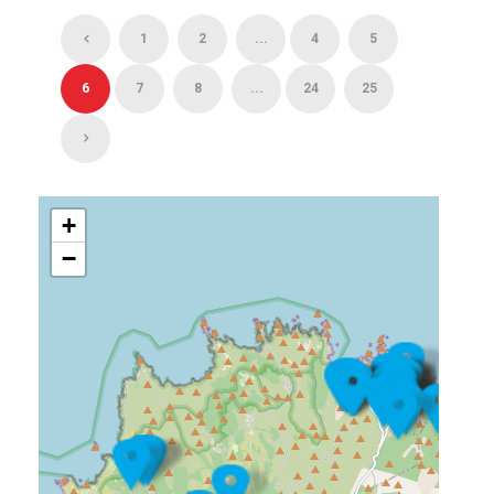
1
2
...
4
5
6
7
8
...
24
25
+
−