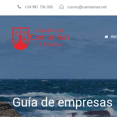
+34 981 736 000
correo@camarinas.net
INI
Guía de empresas