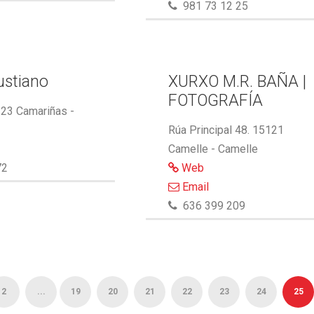
981 73 12 25
ustiano
XURXO M.R. BAÑA |
FOTOGRAFÍA
123 Camariñas -
Rúa Principal 48. 15121
Camelle - Camelle
72
Web
Email
636 399 209
2
...
19
20
21
22
23
24
25