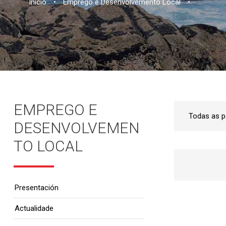
Inicio
•
Emprego e Desenvolvemento Local
•
EMPREGO E
DESENVOLVEMEN
TO LOCAL
Presentación
Actualidade