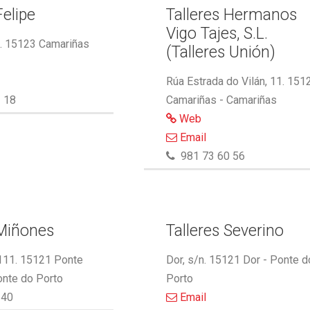
Felipe
Talleres Hermanos
Vigo Tajes, S.L.
2. 15123 Camariñas
(Talleres Unión)
Rúa Estrada do Vilán, 11. 151
 18
Camariñas - Camariñas
Web
Email
981 73 60 56
 Miñones
Talleres Severino
 111. 15121 Ponte
Dor, s/n. 15121 Dor - Ponte d
onte do Porto
Porto
340
Email