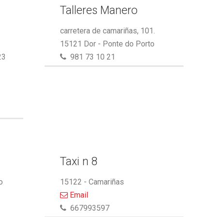
Talleres Manero
carretera de camariñas, 101.
15121 Dor - Ponte do Porto
23
981 73 10 21
Taxi n 8
o
15122 - Camariñas
Email
667993597