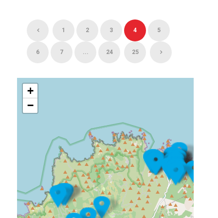
1
2
3
4
5
6
7
...
24
25
+
−