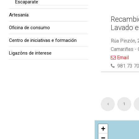
Escaparate
Artesanía
Recambio
Lavado e
Oficina de consumo
Centro de iniciativas e formación
Rúa Pinzón, 
Camariñas -
Ligazóns de interese
Email
981 73 70
1
+
−