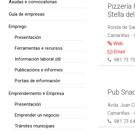
Axudas e convocatorias
Pizzería
Stella de
Guía de empresas
Emprego
Ronda de San
Camariñas -
Presentación
Web
Ferramentas e recursos
Email
Información laboral útil
981 73 73
Publicacións e informes
Portais de información
Pub Snac
Emprendemento e Empresa
Presentación
Avda. Juan C
Camariñas -
Emprender un negocio
981 73 64
Trámites municipais