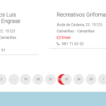
s Luis
Recreativos Grifoma
 Engrase
Avda de Cedeira, 23. 15123
22. 15123
Camariñas - Camariñas
 Camariñas
Email
981 71 63 52
 91
2
...
19
20
21
22
23
24
25