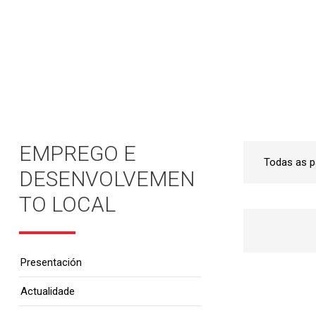
Inicio
•
Emprego e Desenvolvemento Local
•
EMPREGO E
DESENVOLVEMEN
TO LOCAL
Presentación
Actualidade