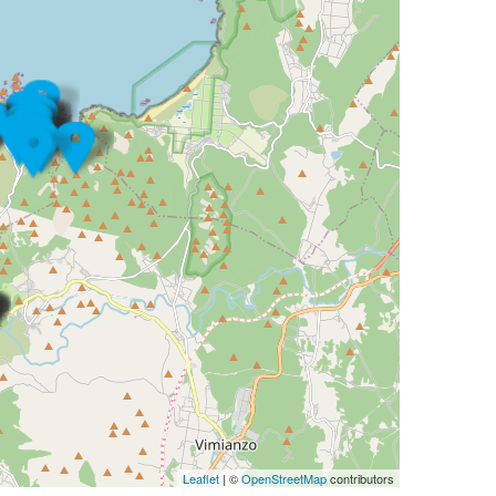
Leaflet
| ©
OpenStreetMap
contributors