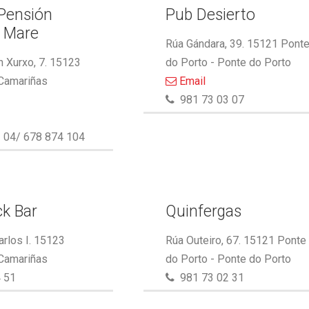
 Pensión
Pub Desierto
l Mare
Rúa Gándara, 39. 15121 Pont
 Xurxo, 7. 15123
do Porto - Ponte do Porto
 Camariñas
Email
981 73 03 07
 04/ 678 874 104
k Bar
Quinfergas
arlos I. 15123
Rúa Outeiro, 67. 15121 Ponte
 Camariñas
do Porto - Ponte do Porto
 51
981 73 02 31