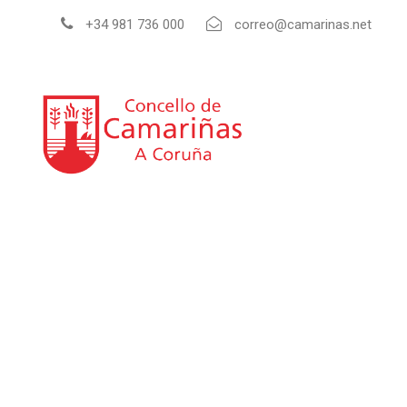
+34 981 736 000
correo@camarinas.net
INI
Guía de empresas