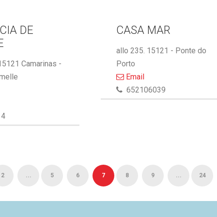
CIA DE
CASA MAR
E
allo 235. 15121 - Ponte do
 15121 Camarinas -
Porto
melle
Email
652106039
14
2
...
5
6
7
8
9
...
24