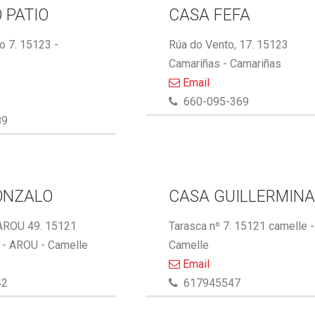
 PATIO
CASA FEFA
 7. 15123 -
Rúa do Vento, 17. 15123
Camariñas - Camariñas
Email
660-095-369
89
ONZALO
CASA GUILLERMIN
AROU 49. 15121
Tarasca nº 7. 15121 camelle -
- AROU - Camelle
Camelle
Email
42
617945547