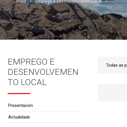
Inicio
•
Emprego e Desenvolvemento Local
•
EMPREGO E
DESENVOLVEMEN
TO LOCAL
Presentación
Actualidade