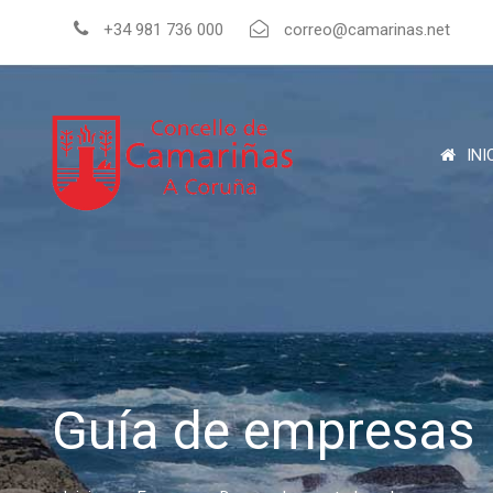
+34 981 736 000
correo@camarinas.net
INI
Guía de empresas