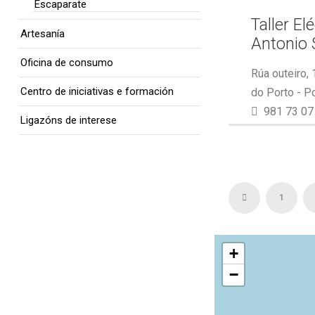
Escaparate
Taller El
Artesanía
Antonio 
Oficina de consumo
Rúa outeiro,
Centro de iniciativas e formación
do Porto - P
981 73 07
Ligazóns de interese
1
+
−