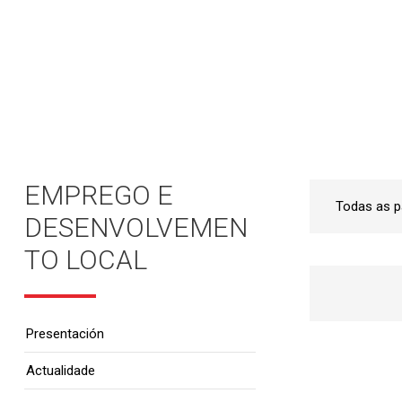
Inicio
•
Emprego e Desenvolvemento Local
•
EMPREGO E
DESENVOLVEMEN
TO LOCAL
Presentación
Actualidade