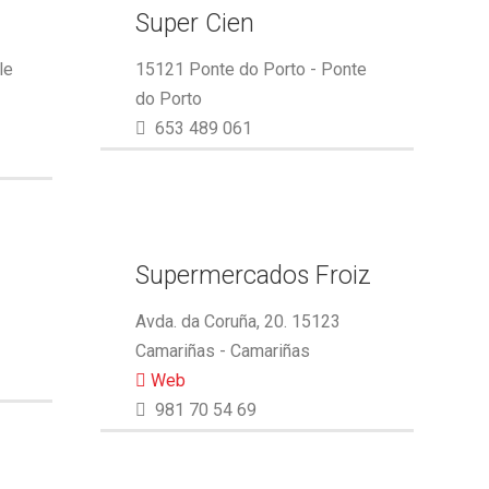
Super Cien
le
15121 Ponte do Porto - Ponte
do Porto
653 489 061
Supermercados Froiz
Avda. da Coruña, 20. 15123
Camariñas - Camariñas
Web
981 70 54 69