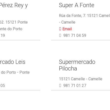
Pérez Rey y
Super A Fonte
.
Rúa da Fonte, 7. 15121 Camel
 62. 15121 Ponte
- Camelle
onte do Porto
Email
 19
981 71 04 59
rcado Leis
Supermercado
Pilocha
do Porto - Ponte
15121 Camelle - Camelle
 05
981 71 01 27