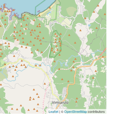
Leaflet
| ©
OpenStreetMap
contributors