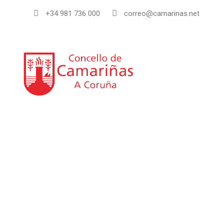
+34 981 736 000
correo@camarinas.net
INI
Guía de empresas