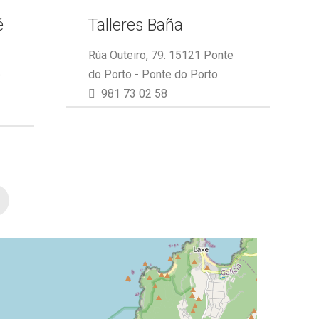
é
Talleres Baña
Rúa Outeiro, 79. 15121 Ponte
e
do Porto - Ponte do Porto
981 73 02 58