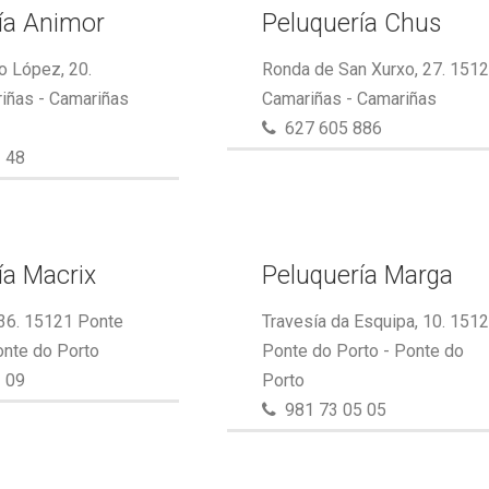
ía Animor
Peluquería Chus
o López, 20.
Ronda de San Xurxo, 27. 151
iñas - Camariñas
Camariñas - Camariñas
627 605 886
 48
ía Macrix
Peluquería Marga
 36. 15121 Ponte
Travesía da Esquipa, 10. 151
onte do Porto
Ponte do Porto - Ponte do
 09
Porto
981 73 05 05