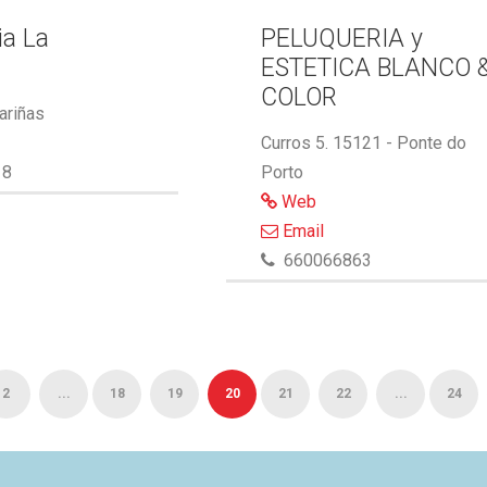
ia La
PELUQUERIA y
ESTETICA BLANCO 
COLOR
ariñas
Curros 5. 15121 - Ponte do
18
Porto
Web
Email
660066863
2
...
18
19
20
21
22
...
24