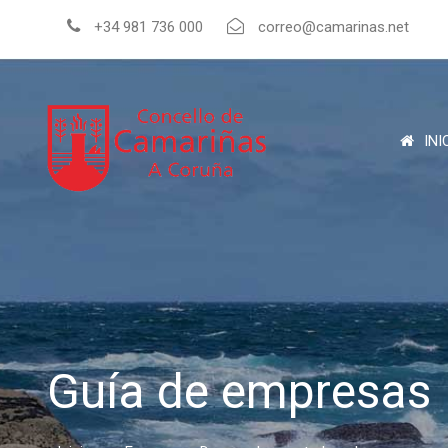
+34 981 736 000
correo@camarinas.net
INI
Guía de empresas