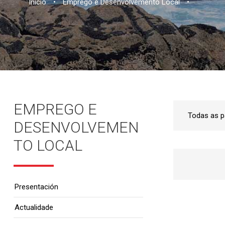
Inicio
•
Emprego e Desenvolvemento Local
•
EMPREGO E
DESENVOLVEMEN
TO LOCAL
Presentación
Actualidade