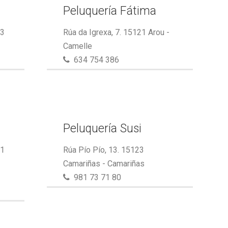
Peluquería Fátima
23
Rúa da Igrexa, 7. 15121 Arou -
Camelle
634 754 386
Peluquería Susi
21
Rúa Pío Pío, 13. 15123
Camariñas - Camariñas
981 73 71 80