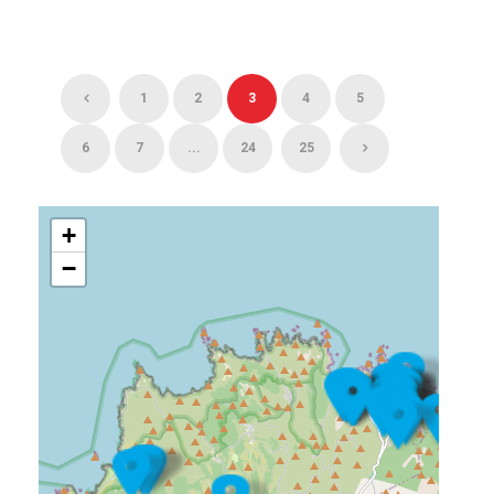
1
2
3
4
5
6
7
...
24
25
+
−