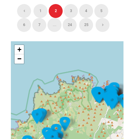
1
2
3
4
5
6
7
...
24
25
+
−