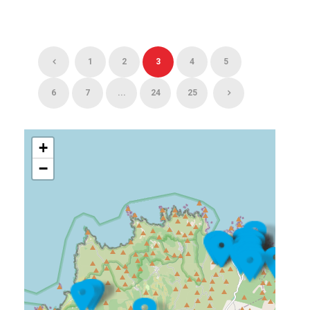
1
2
3
4
5
6
7
...
24
25
+
−