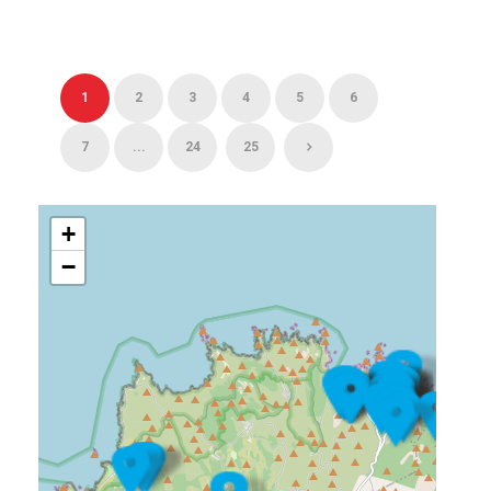
1
2
3
4
5
6
7
...
24
25
+
−