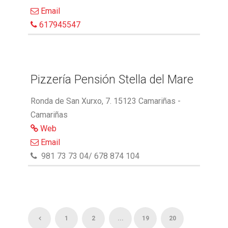
Email
617945547
Pizzería Pensión Stella del Mare
Ronda de San Xurxo, 7. 15123 Camariñas -
Camariñas
Web
Email
981 73 73 04/ 678 874 104
1
2
...
19
20