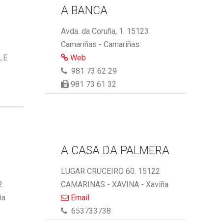
A BANCA
Avda. da Coruña, 1. 15123
Camariñas - Camariñas
LE
Web
981 73 62 29
981 73 61 32
A CASA DA PALMERA
LUGAR CRUCEIRO 60. 15122
2
CAMARINAS - XAVINA - Xaviña
ña
Email
653733738