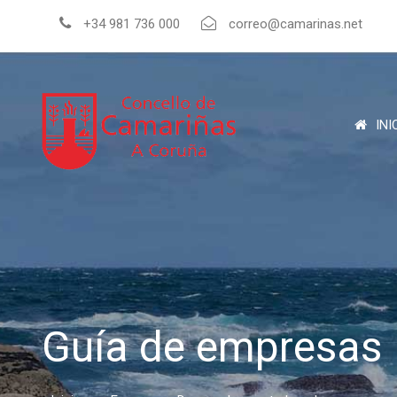
+34 981 736 000
correo@camarinas.net
INI
Guía de empresas