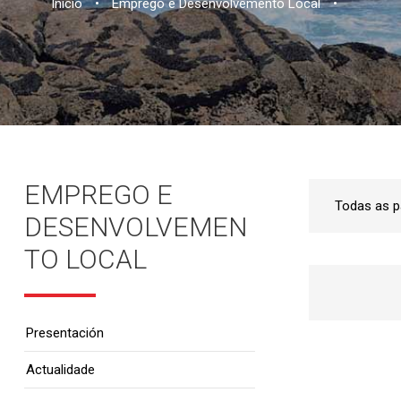
Inicio
•
Emprego e Desenvolvemento Local
•
EMPREGO E
DESENVOLVEMEN
TO LOCAL
Presentación
Actualidade