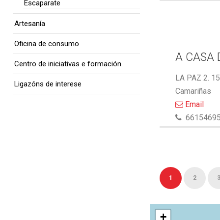
Escaparate
Artesanía
Oficina de consumo
A CASA 
Centro de iniciativas e formación
LA PAZ 2. 1
Ligazóns de interese
Camariñas
Email
6615469
1
2
+