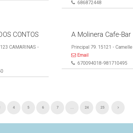
686872448
DOS CONTOS
A Molinera Cafe-Bar
5123 CAMARINAS -
Principal 79. 15121 - Camelle
Email
670094018-981710495
50
3
4
5
6
7
...
24
25