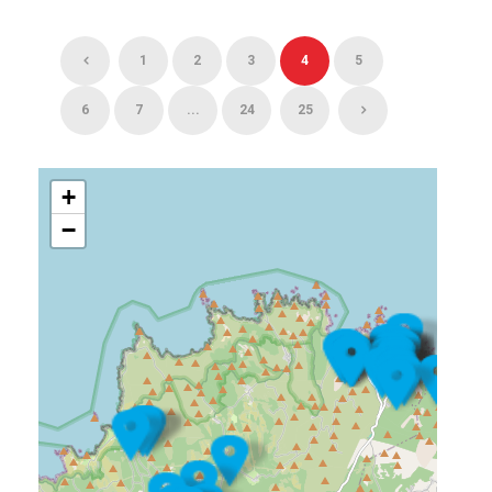
1
2
3
4
5
6
7
...
24
25
+
−