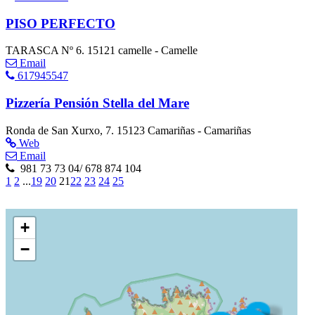
PISO PERFECTO
TARASCA Nº 6. 15121 camelle - Camelle
Email
617945547
Pizzería Pensión Stella del Mare
Ronda de San Xurxo, 7. 15123 Camariñas - Camariñas
Web
Email
981 73 73 04/ 678 874 104
1
2
...
19
20
21
22
23
24
25
+
−