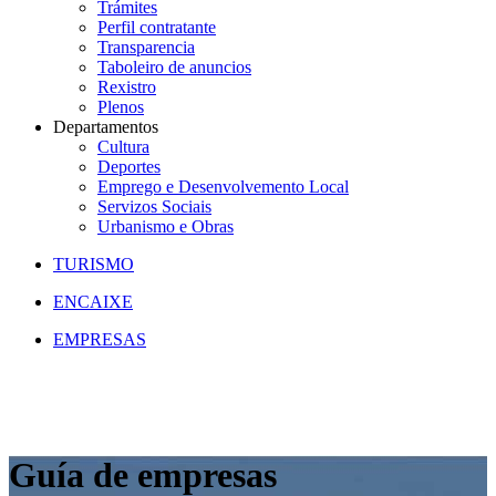
Trámites
Perfil contratante
Transparencia
Taboleiro de anuncios
Rexistro
Plenos
Departamentos
Cultura
Deportes
Emprego e Desenvolvemento Local
Servizos Sociais
Urbanismo e Obras
TURISMO
ENCAIXE
EMPRESAS
Guía de empresas