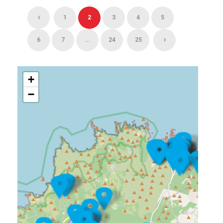
1
2
3
4
5
6
7
...
24
25
+
−