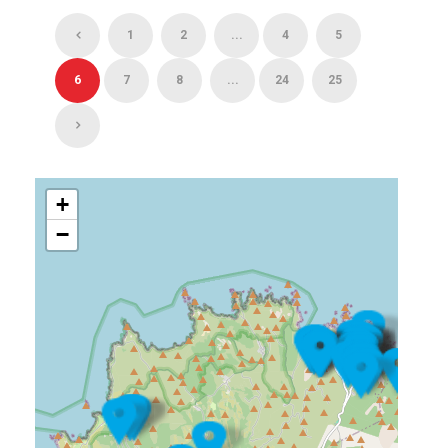
1
2
...
4
5
6
7
8
...
24
25
+
−