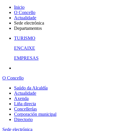
Inicio
O Concello
Actualidade
Sede electrónica
Departamentos
TURISMO
ENCAIXE
EMPRESAS
O Concello
Saúdo da Alcaldía
Actualidade
Axenda
Liña directa
Concellerías
Corporación municipal
Directorio
Sede electrónica