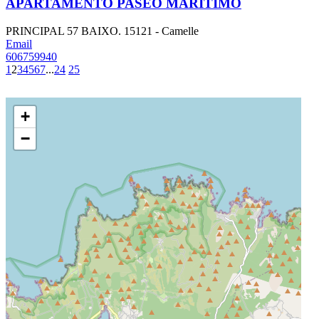
APARTAMENTO PASEO MARITIMO
PRINCIPAL 57 BAIXO. 15121 - Camelle
Email
606759940
1
2
3
4
5
6
7
...
24
25
+
−