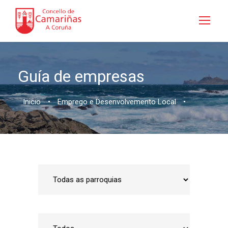
Guía de empresas
Inicio
•
Emprego e Desenvolvemento Local
•