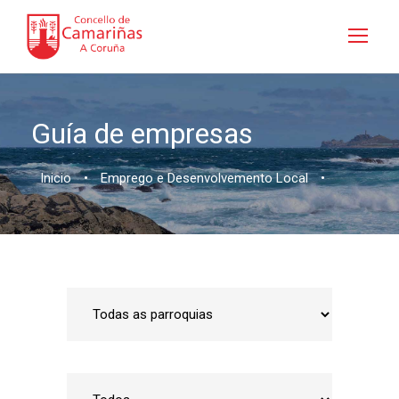
Guía de empresas
Inicio
•
Emprego e Desenvolvemento Local
•