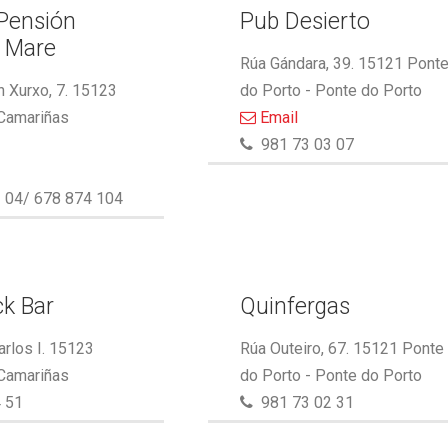
 Pensión
Pub Desierto
l Mare
Rúa Gándara, 39. 15121 Pont
 Xurxo, 7. 15123
do Porto - Ponte do Porto
 Camariñas
Email
981 73 03 07
 04/ 678 874 104
k Bar
Quinfergas
arlos I. 15123
Rúa Outeiro, 67. 15121 Ponte
 Camariñas
do Porto - Ponte do Porto
 51
981 73 02 31