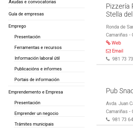
Axudas e convocatorias
Pizzería
Stella de
Guía de empresas
Emprego
Ronda de San
Camariñas -
Presentación
Web
Ferramentas e recursos
Email
Información laboral útil
981 73 73
Publicacións e informes
Portais de información
Pub Snac
Emprendemento e Empresa
Presentación
Avda. Juan C
Camariñas -
Emprender un negocio
981 73 64
Trámites municipais