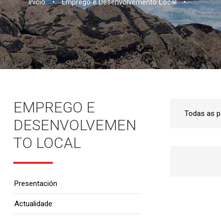
Inicio
•
Emprego e Desenvolvemento Local
•
EMPREGO E
DESENVOLVEMEN
TO LOCAL
Presentación
Actualidade