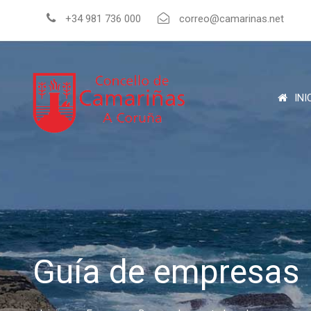
+34 981 736 000
correo@camarinas.net
INI
Guía de empresas