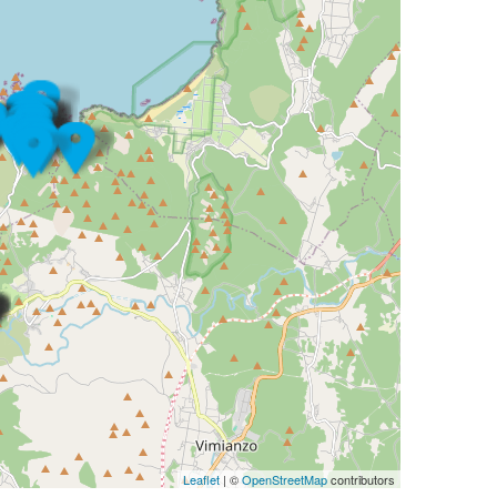
Leaflet
| ©
OpenStreetMap
contributors