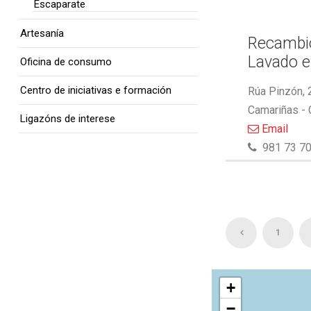
Escaparate
Artesanía
Recambio
Lavado e
Oficina de consumo
Centro de iniciativas e formación
Rúa Pinzón, 
Camariñas -
Ligazóns de interese
Email
981 73 70
1
+
−