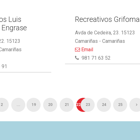
s Luis
Recreativos Grifoma
 Engrase
Avda de Cedeira, 23. 15123
22. 15123
Camariñas - Camariñas
 Camariñas
Email
981 71 63 52
 91
2
...
19
20
21
22
23
24
25