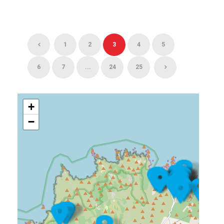
1
2
3
4
5
6
7
...
24
25
+
−