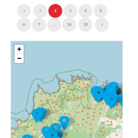
1
2
3
4
5
6
7
...
24
25
+
−