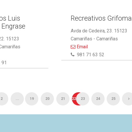
s Luis
Recreativos Grifoma
 Engrase
Avda de Cedeira, 23. 15123
22. 15123
Camariñas - Camariñas
 Camariñas
Email
981 71 63 52
 91
2
...
19
20
21
22
23
24
25