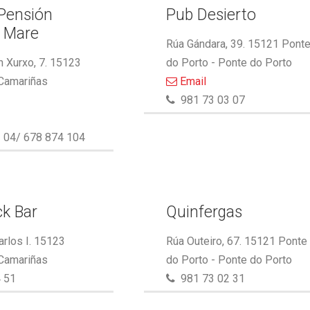
 Pensión
Pub Desierto
l Mare
Rúa Gándara, 39. 15121 Pont
 Xurxo, 7. 15123
do Porto - Ponte do Porto
 Camariñas
Email
981 73 03 07
 04/ 678 874 104
k Bar
Quinfergas
arlos I. 15123
Rúa Outeiro, 67. 15121 Ponte
 Camariñas
do Porto - Ponte do Porto
 51
981 73 02 31