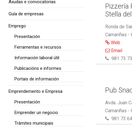
Axudas e convocatorias
Pizzería
Stella de
Guía de empresas
Emprego
Ronda de San
Camariñas -
Presentación
Web
Ferramentas e recursos
Email
Información laboral útil
981 73 73
Publicacións e informes
Portais de información
Pub Snac
Emprendemento e Empresa
Presentación
Avda. Juan C
Camariñas -
Emprender un negocio
981 73 64
Trámites municipais