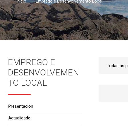
Inicio
•
Emprego e Desenvolvemento Local
•
EMPREGO E
DESENVOLVEMEN
TO LOCAL
Presentación
Actualidade