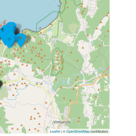
Leaflet
| ©
OpenStreetMap
contributors