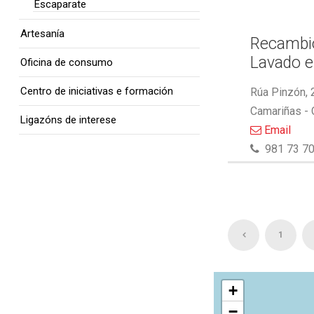
Escaparate
Artesanía
Recambio
Lavado e
Oficina de consumo
Centro de iniciativas e formación
Rúa Pinzón, 
Camariñas -
Ligazóns de interese
Email
981 73 70
1
+
−