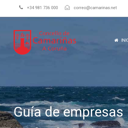
+34 981 736 000
correo@camarinas.net
INI
Guía de empresas