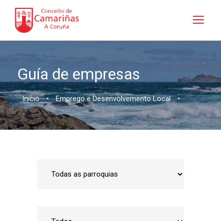
Guía de empresas
Inicio
•
Emprego e Desenvolvemento Local
•