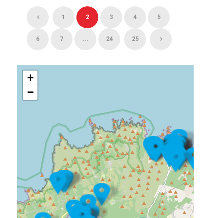
1
2
3
4
5
6
7
...
24
25
+
−