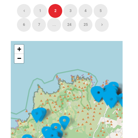
1
2
3
4
5
6
7
...
24
25
+
−