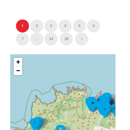
1
2
3
4
5
6
7
...
24
25
+
−