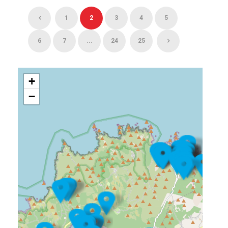
1
2
3
4
5
6
7
...
24
25
+
−