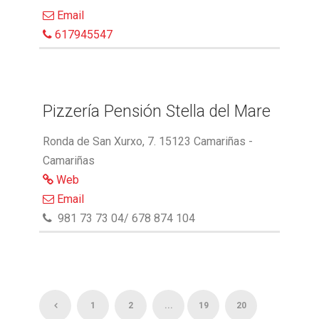
Email
617945547
Pizzería Pensión Stella del Mare
Ronda de San Xurxo, 7. 15123 Camariñas -
Camariñas
Web
Email
981 73 73 04/ 678 874 104
1
2
...
19
20