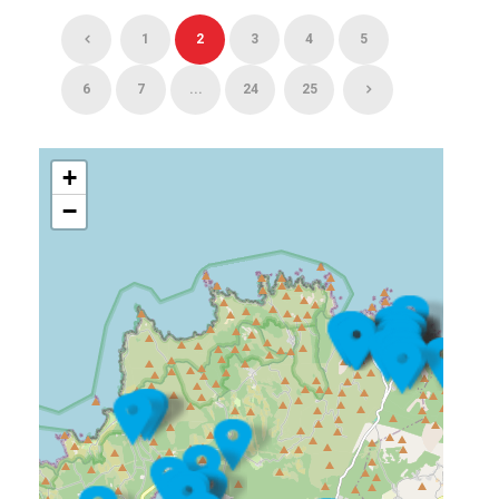
1
2
3
4
5
6
7
...
24
25
+
−