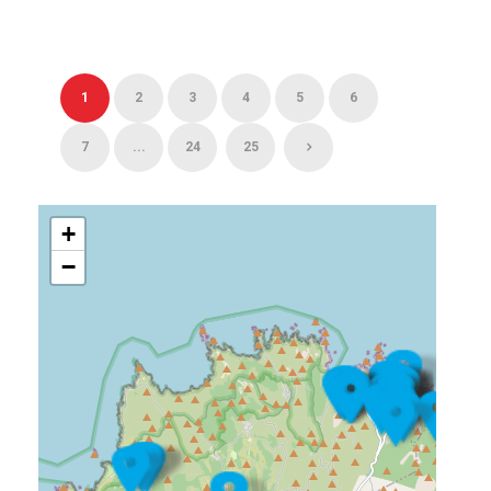
1
2
3
4
5
6
7
...
24
25
+
−