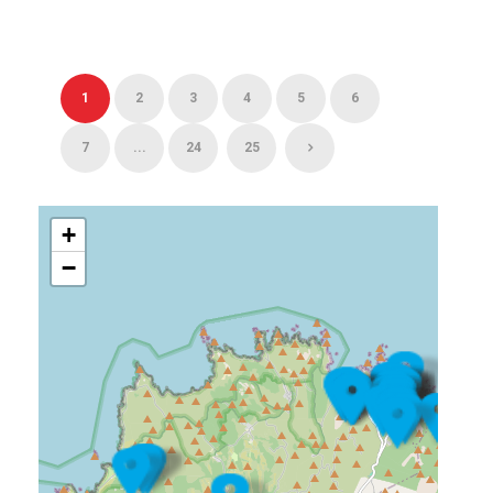
1
2
3
4
5
6
7
...
24
25
+
−