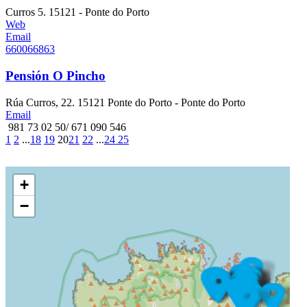
Curros 5. 15121 - Ponte do Porto
Web
Email
660066863
Pensión O Pincho
Rúa Curros, 22. 15121 Ponte do Porto - Ponte do Porto
Email
981 73 02 50/ 671 090 546
1
2
...
18
19
20
21
22
...
24
25
+
−