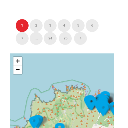
1
2
3
4
5
6
7
...
24
25
+
−