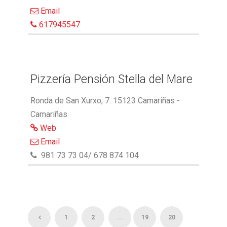
Email
617945547
Pizzería Pensión Stella del Mare
Ronda de San Xurxo, 7. 15123 Camariñas -
Camariñas
Web
Email
981 73 73 04/ 678 874 104
1
2
...
19
20