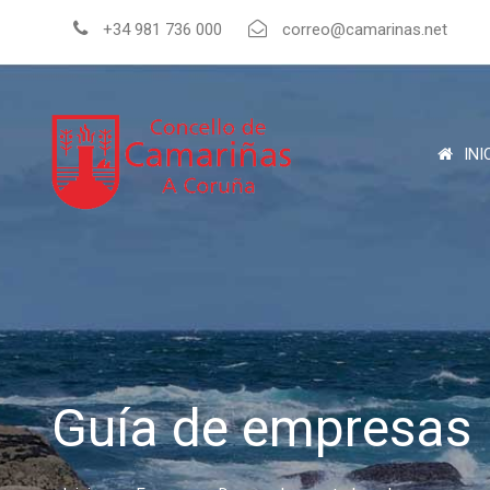
+34 981 736 000
correo@camarinas.net
INI
Guía de empresas