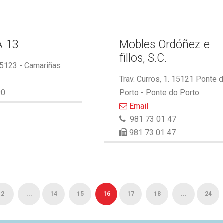
A 13
Mobles Ordóñez e
fillos, S.C.
 15123 - Camariñas
Trav. Curros, 1. 15121 Ponte 
90
Porto - Ponte do Porto
Email
981 73 01 47
981 73 01 47
2
...
14
15
16
17
18
...
24