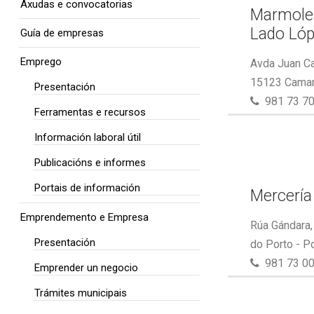
Axudas e convocatorias
Marmoler
Lado Ló
Guía de empresas
Emprego
Avda Juan Car
15123 Camar
Presentación
981 73 70
Ferramentas e recursos
Información laboral útil
Publicacións e informes
Portais de información
Mercería 
Emprendemento e Empresa
Rúa Gándara,
Presentación
do Porto - P
981 73 00
Emprender un negocio
Trámites municipais