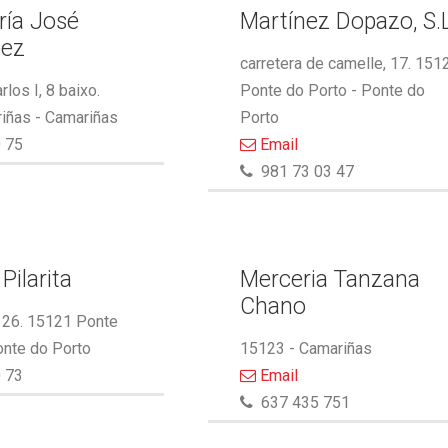
ía José
Martínez Dopazo, S.L
pez
carretera de camelle, 17. 151
los I, 8 baixo.
Ponte do Porto - Ponte do
iñas - Camariñas
Porto
 75
Email
981 73 03 47
Pilarita
Merceria Tanzana
Chano
 26. 15121 Ponte
onte do Porto
15123 - Camariñas
 73
Email
637 435 751