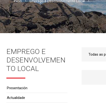
Inicio
•
Emprego e Desenvolvemento Local
•
EMPREGO E
DESENVOLVEMEN
TO LOCAL
Presentación
Actualidade