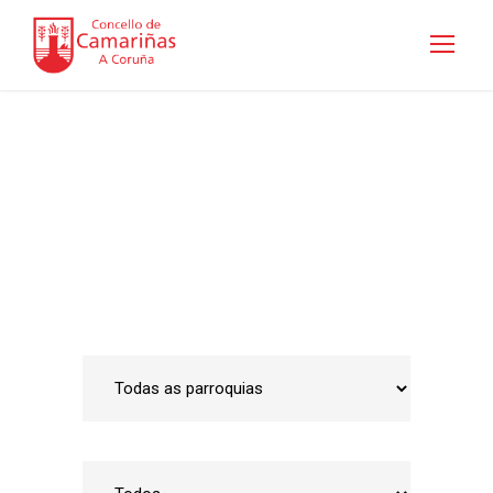
Guía de empresas
Inicio
•
Emprego e Desenvolvemento Local
•