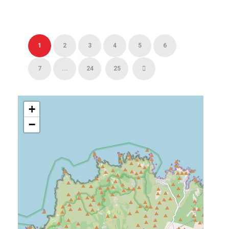
1
2
3
4
5
6
7
...
24
25
+
−