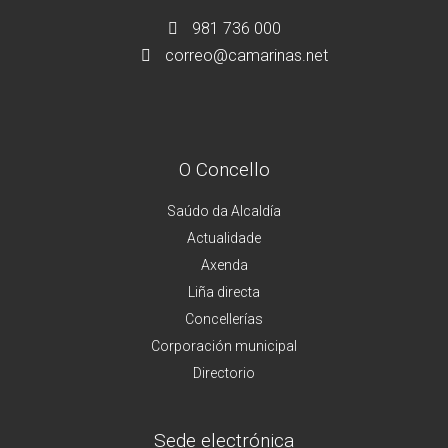
981 736 000
correo@camarinas.net
O Concello
Saúdo da Alcaldía
Actualidade
Axenda
Liña directa
Concellerías
Corporación municipal
Directorio
Sede electrónica