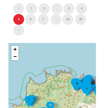
1
2
...
3
4
5
6
7
...
24
25
+
−