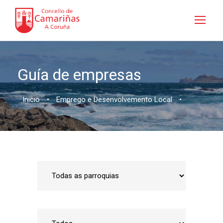
Guía de empresas
Inicio
•
Emprego e Desenvolvemento Local
•