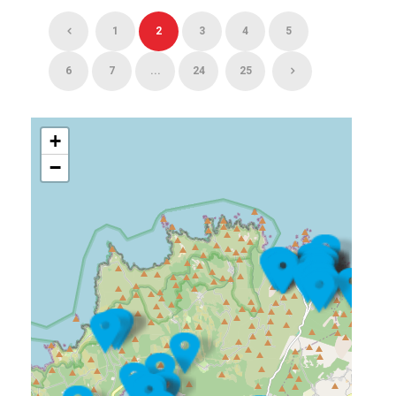
1
2
3
4
5
6
7
...
24
25
+
−