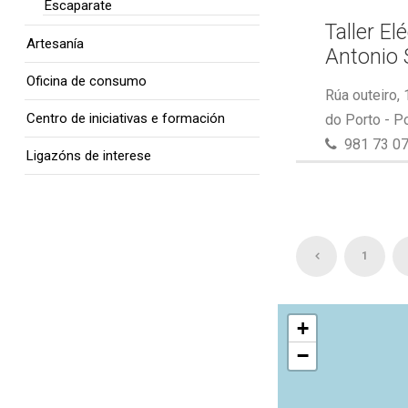
Escaparate
Taller El
Artesanía
Antonio 
Oficina de consumo
Rúa outeiro,
Centro de iniciativas e formación
do Porto - P
981 73 07
Ligazóns de interese
1
+
−