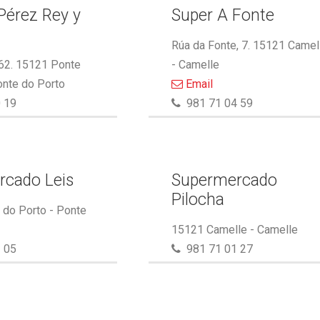
Pérez Rey y
Super A Fonte
.
Rúa da Fonte, 7. 15121 Camel
 62. 15121 Ponte
- Camelle
onte do Porto
Email
 19
981 71 04 59
rcado Leis
Supermercado
Pilocha
do Porto - Ponte
15121 Camelle - Camelle
 05
981 71 01 27