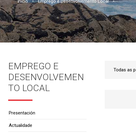
Inicio
•
Emprego e Desenvolvemento Local
•
EMPREGO E
DESENVOLVEMEN
TO LOCAL
Presentación
Actualidade