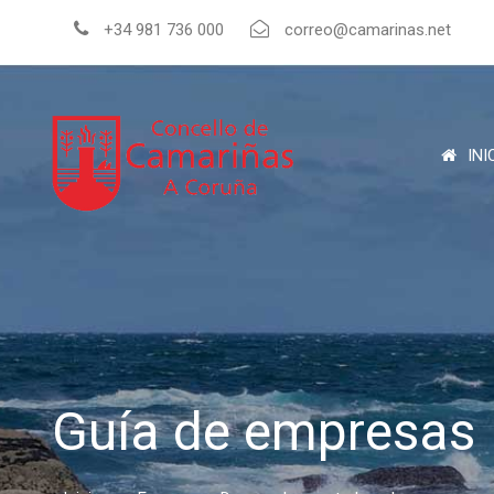
+34 981 736 000
correo@camarinas.net
INI
Guía de empresas