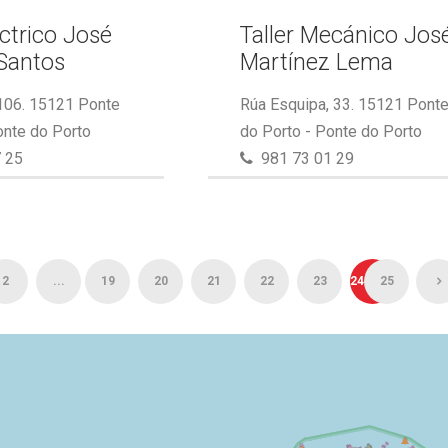
éctrico José
Taller Mecánico Jos
Santos
Martínez Lema
 106. 15121 Ponte
Rúa Esquipa, 33. 15121 Pont
onte do Porto
do Porto - Ponte do Porto
 25
981 73 01 29
2
...
19
20
21
22
23
24
25