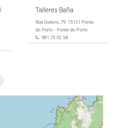
é
Talleres Baña
Rúa Outeiro, 79. 15121 Ponte
e
do Porto - Ponte do Porto
981 73 02 58