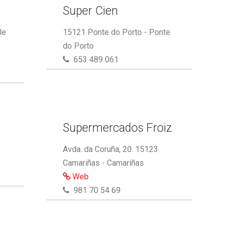
Super Cien
le
15121 Ponte do Porto - Ponte
do Porto
653 489 061
Supermercados Froiz
Avda. da Coruña, 20. 15123
Camariñas - Camariñas
Web
981 70 54 69