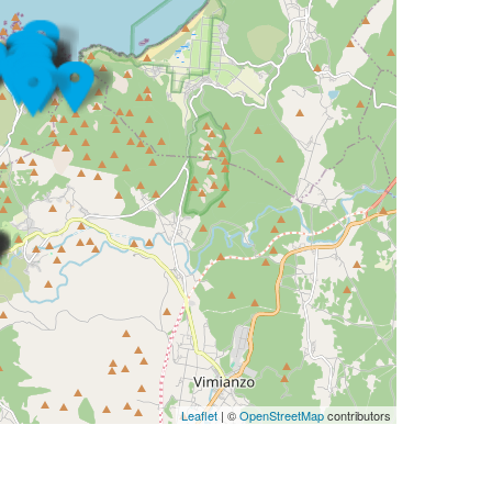
Leaflet
| ©
OpenStreetMap
contributors