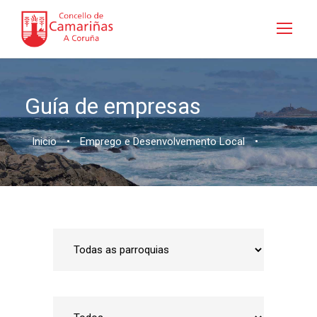
Guía de empresas
Inicio
•
Emprego e Desenvolvemento Local
•