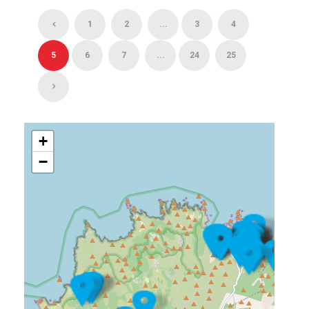
1
2
...
3
4
5
6
7
...
24
25
+
−