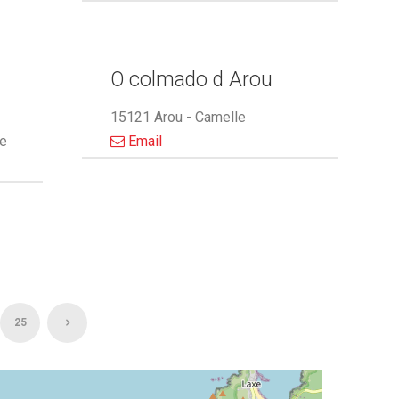
O colmado d Arou
15121 Arou - Camelle
le
Email
25