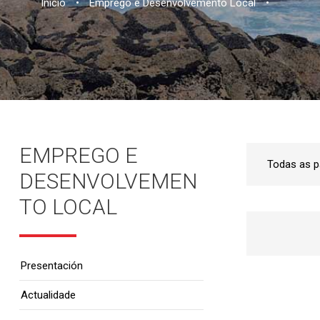
Inicio
•
Emprego e Desenvolvemento Local
•
EMPREGO E
DESENVOLVEMEN
TO LOCAL
Presentación
Actualidade