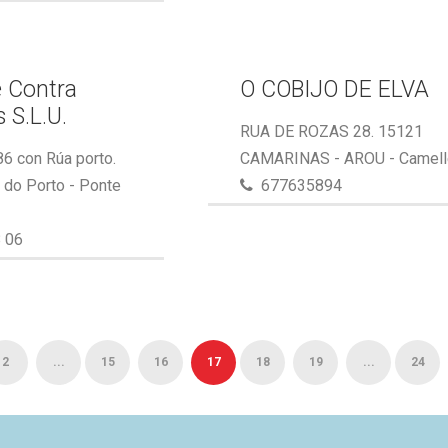
 Contra
O COBIJO DE ELVA
 S.L.U.
RUA DE ROZAS 28. 15121
86 con Rúa porto.
CAMARINAS - AROU - Camel
do Porto - Ponte
677635894
 06
2
...
15
16
17
18
19
...
24