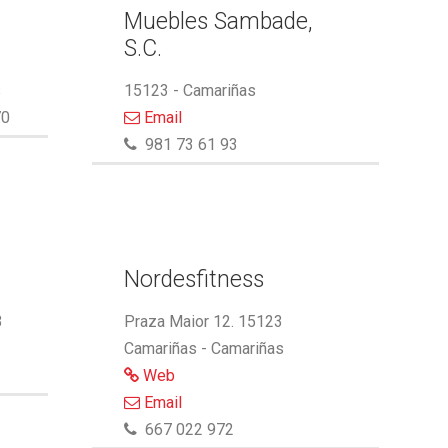
Muebles Sambade,
S.C.
s
15123 - Camariñas
70
Email
981 73 61 93
Nordesfitness
3
Praza Maior 12. 15123
Camariñas - Camariñas
Web
Email
667 022 972