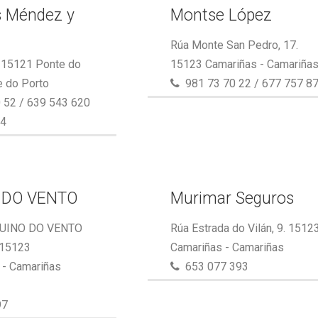
s Méndez y
Montse López
Rúa Monte San Pedro, 17.
. 15121 Ponte do
15123 Camariñas - Camariña
e do Porto
981 73 70 22 / 677 757 8
 52 / 639 543 620
64
 DO VENTO
Murimar Seguros
UINO DO VENTO
Rúa Estrada do Vilán, 9. 1512
 15123
Camariñas - Camariñas
- Camariñas
653 077 393
97