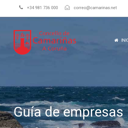
+34 981 736 000
correo@camarinas.net
INI
Guía de empresas