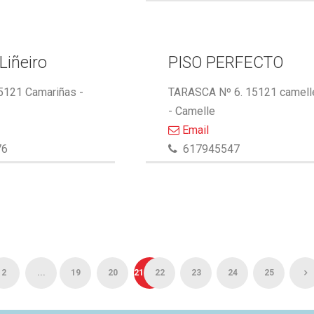
Liñeiro
PISO PERFECTO
15121 Camariñas -
TARASCA Nº 6. 15121 camell
- Camelle
Email
76
617945547
2
...
19
20
21
22
23
24
25