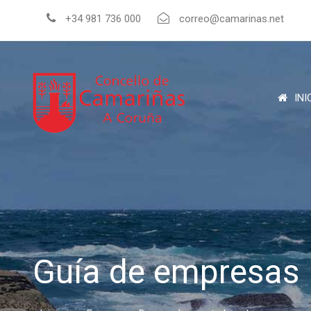
+34 981 736 000
correo@camarinas.net
INI
Guía de empresas