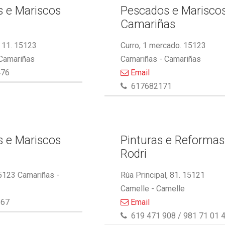
 e Mariscos
Pescados e Marisco
Camariñas
 11. 15123
Curro, 1 mercado. 15123
 Camariñas
Camariñas - Camariñas
476
Email
617682171
 e Mariscos
Pinturas e Reformas
Rodri
5123 Camariñas -
Rúa Principal, 81. 15121
Camelle - Camelle
867
Email
619 471 908 / 981 71 01 