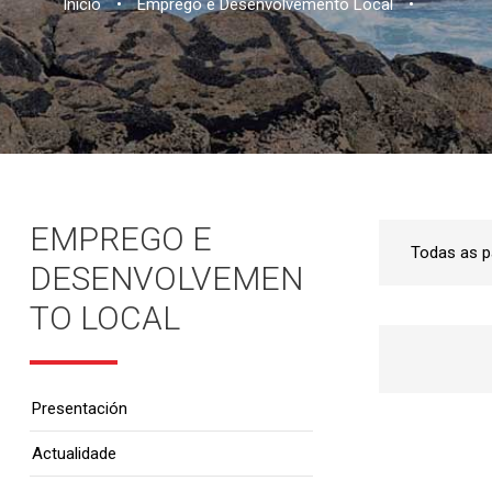
Inicio
•
Emprego e Desenvolvemento Local
•
EMPREGO E
DESENVOLVEMEN
TO LOCAL
Presentación
Actualidade