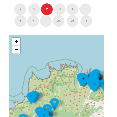
1
2
3
4
5
6
7
...
24
25
+
−